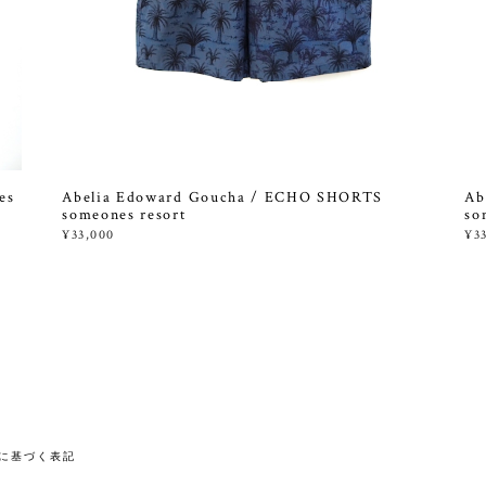
es
Abelia Edoward Goucha / ECHO SHORTS
Ab
someones resort
so
¥33,000
¥3
に基づく表記