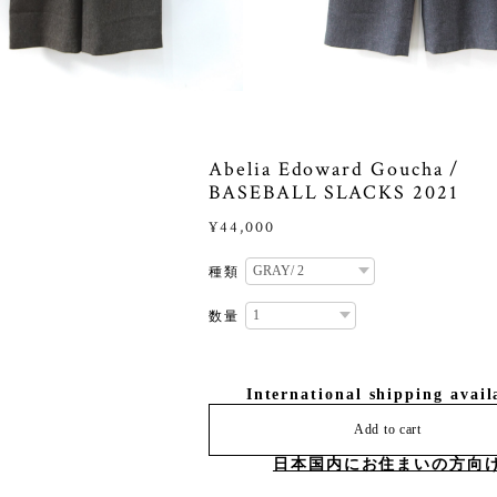
Abelia Edoward Goucha /
BASEBALL SLACKS 2021
¥44,000
種類
数量
International shipping avail
Add to cart
日本国内にお住まいの方向