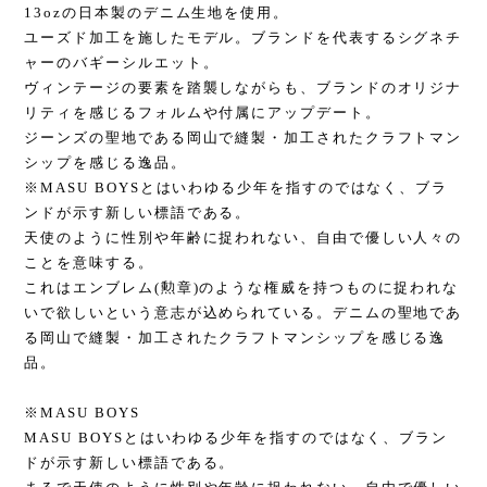
13ozの日本製のデニム生地を使用。
ユーズド加工を施したモデル。ブランドを代表するシグネチ
ャーのバギーシルエット。
ヴィンテージの要素を踏襲しながらも、ブランドのオリジナ
リティを感じるフォルムや付属にアップデート。
ジーンズの聖地である岡山で縫製・加工されたクラフトマン
シップを感じる逸品。
※MASU BOYSとはいわゆる少年を指すのではなく、ブラ
ンドが示す新しい標語である。
天使のように性別や年齢に捉われない、自由で優しい人々の
ことを意味する。
これはエンブレム(勲章)のような権威を持つものに捉われな
いで欲しいという意志が込められている。デニムの聖地であ
る岡山で縫製・加工されたクラフトマンシップを感じる逸
品。
※MASU BOYS
MASU BOYSとはいわゆる少年を指すのではなく、ブラン
ドが示す新しい標語である。