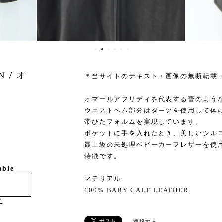
N / オ
＊当サイトのテキスト・画像の無断転載
オマールアフリディを代表する蕾のよう
ウエストヘム部分はダーツを使用して体
帯びたフォルムを実現しています。
ポケットに手を入れたとき、美しいシル
最上級の未処理ベビーカーフレザーを使
特徴です。
able
マテリアル
100% BABY CALF LEATHER
け
通報する