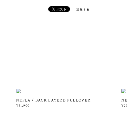
通報する
NEPLA / BACK LAYERD PULLOVER
NE
¥31,900
¥2