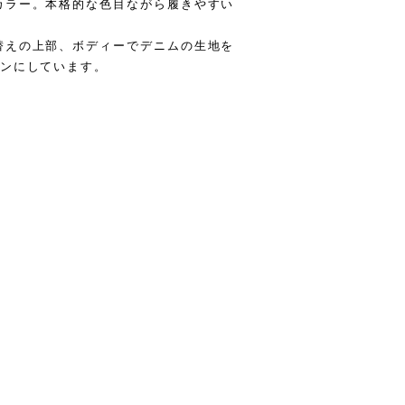
カラー。本格的な色目ながら履きやすい
替えの上部、ボディーでデニムの生地を
ーンにしています。