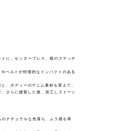
ットに、センタープレス、裾のステッチ
。
、Wベルトが特徴的なインパクトのある
E は上部と、ボディーのデニム素材を変えて、
せ、さらに縫製した後、加工し２トーン
デニムのナチュラルな色落ち、ムラ感を再