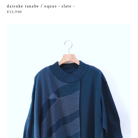
daisuke tanabe / equus - slate -
¥53,900