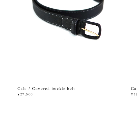
Cale / Covered buckle belt
Ca
¥27,500
¥5