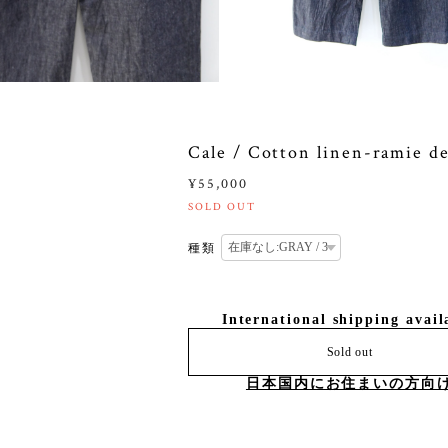
Cale / Cotton linen-ramie d
¥55,000
SOLD OUT
種類
International shipping avail
Sold out
日本国内にお住まいの方向