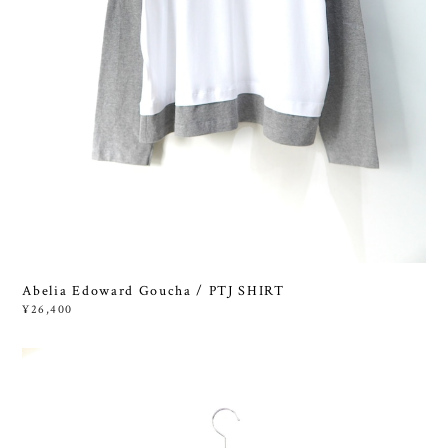
Abelia Edoward Goucha / PTJ SHIRT
¥26,400