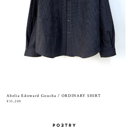
Abelia Edoward Goucha / ORDINARY SHIRT
¥35,200