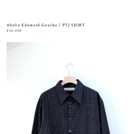
Abelia Edoward Goucha / PTJ SHIRT
¥26,400