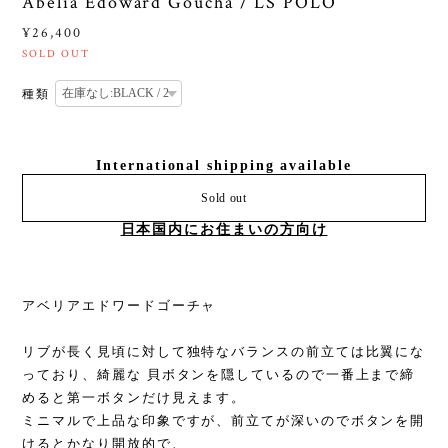
Abelia Edoward Goucha / LS POLO
¥26,400
SOLD OUT
種類
International shipping available
Sold out
日本国内にお住まいの方向け
アベリアエドワードゴーチャ
リブが長く見頃に対して独特なバランスの前立ては比翼にな
っており、綺麗な 貝ボタンを隠しているので一番上まで締
めると第一ボタンだけ見えます。
ミニマルで上品な印象ですが、前立てが深いのでボタンを開
けるとかなり開放的で、