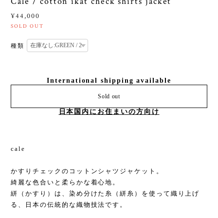
Cale / cotton ikat check shirts jacket
¥44,000
SOLD OUT
種類
International shipping available
Sold out
日本国内にお住まいの方向け
cale
かすりチェックのコットンシャツジャケット。
綺麗な色合いと柔らかな着心地。
絣（かすり）は、染め分けた糸（絣糸）を使って織り上げ
る、日本の伝統的な織物技法です。