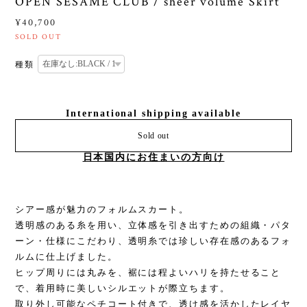
OPEN SESAME CLUB / sheer volume Skirt
¥40,700
SOLD OUT
種類
International shipping available
Sold out
日本国内にお住まいの方向け
シアー感が魅力のフォルムスカート。
透明感のある糸を用い、立体感を引き出すための組織・パタ
ーン・仕様にこだわり、透明糸では珍しい存在感のあるフォ
ルムに仕上げました。
ヒップ周りには丸みを、裾には程よいハリを持たせること
で、着用時に美しいシルエットが際立ちます。
取り外し可能なペチコート付きで、透け感を活かしたレイヤ