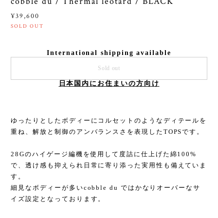
cobble du / Thermal leotard / BLACK
¥39,600
SOLD OUT
International shipping available
Sold out
日本国内にお住まいの方向け
ゆったりとしたボディーにコルセットのようなディテールを
重ね、解放と制御のアンバランスさを表現したTOPSです。
28Gのハイゲージ編機を使用して度詰に仕上げた綿100%
で、透け感も抑えられ日常に寄り添った実用性も備えていま
す。
細見なボディーが多いcobble du ではかなりオーバーなサ
イズ設定となっております。