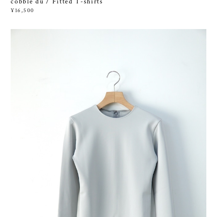
cobble du / Fitted T-shirts
¥16,500