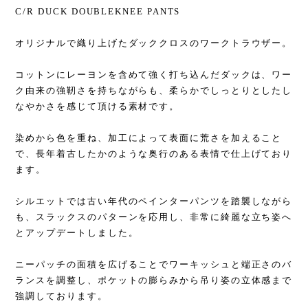
C/R DUCK DOUBLEKNEE PANTS
オリジナルで織り上げたダッククロスのワークトラウザー。
⁡
コットンにレーヨンを含めて強く打ち込んだダックは、ワー
ク由来の強靭さを持ちながらも、柔らかでしっとりとしたし
なやかさを感じて頂ける素材です。
⁡
染めから色を重ね、加工によって表面に荒さを加えること
で、長年着古したかのような奥行のある表情で仕上げており
ます。
⁡
シルエットでは古い年代のペインターパンツを踏襲しながら
も、スラックスのパターンを応用し、非常に綺麗な立ち姿へ
とアップデートしました。
⁡
ニーパッチの面積を広げることでワーキッシュと端正さのバ
ランスを調整し、ポケットの膨らみから吊り姿の立体感まで
強調しております。