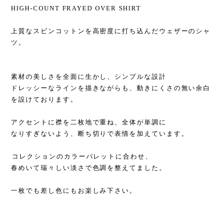
HIGH-COUNT FRAYED OVER SHIRT
上質なスビンコットンを高密度に打ち込んだウェザーのシャ
ツ。
⁡
素材の美しさを全面に生かし、シンプルな設計
ドレッシーなラインを描きながらも、動きにくさの無い余白
を設けております。
⁡
アクセントに襟を二枚地で重ね、全体が単調に
なりすぎないよう、断ち切りで表情を加えています。
⁡
⁡コレクションのカラーパレットに合わせ、
春めいて瑞々しい淡さで色調を整えてました。
⁡
一枚でも差し色にもお楽しみ下さい。