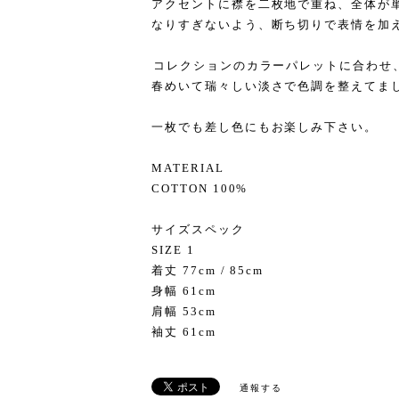
アクセントに襟を二枚地で重ね、全体が
なりすぎないよう、断ち切りで表情を加
⁡
⁡コレクションのカラーパレットに合わせ
春めいて瑞々しい淡さで色調を整えてま
⁡
一枚でも差し色にもお楽しみ下さい。
MATERIAL
COTTON 100%
サイズスペック
SIZE 1
着丈 77cm / 85cm
身幅 61cm
肩幅 53cm
袖丈 61cm
通報する