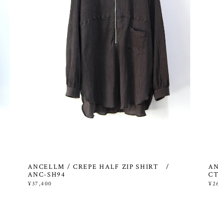
ANCELLM / CREPE HALF ZIP SHIRT /
AN
ANC-SH94
CT
¥37,400
¥2