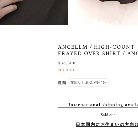
ANCELLM / HIGH-COUNT
FRAYED OVER SHIRT / AN
¥36,300
SOLD OUT
種類
International shipping avail
Sold out
日本国内にお住まいの方向