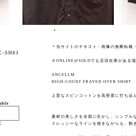
＊当サイトのテキスト・画像の無断転載
C-SH83
※ONLINEがSOLDでも店頭在庫があ
ANCELLM
HIGH-COUNT FRAYED OVER SHIRT
上質なスビンコットンを高密度に打ち込
⁡
able
素材の美しさを全面に生かし、シンプル
け
ドレッシーなラインを描きながらも、動
⁡