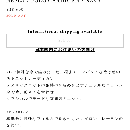
NEPLA / POLO CARDIGAN / NAVY
¥28,600
SOLD OUT
International shipping available
Sold out
日本国内にお住まいの方向け
7Gで特殊な糸で編みたてた、程よくコンパクトな透け感の
あるニットカーディガン。
メタリックニットの独特のきらめきとナチュラルなコットン
糸で衿、前立てを合わせ、
クラシカルでモードな雰囲気のニット。
<FABRIC>
和紙糸に特殊なフィルムで巻き付けたナイロン、レーヨンの
光沢で、