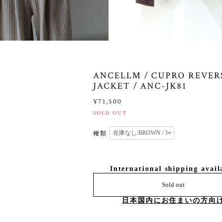
ANCELLM / CUPRO REVER
JACKET / ANC-JK81
¥71,500
SOLD OUT
種類
International shipping avail
Sold out
日本国内にお住まいの方向