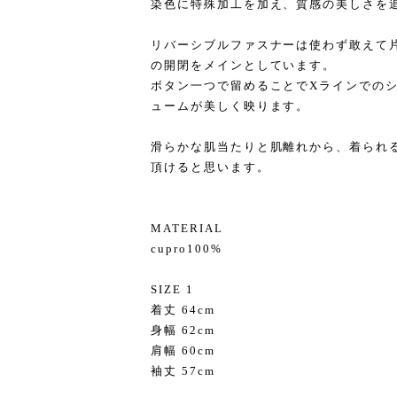
染色に特殊加工を加え、質感の美しさを
リバーシブルファスナーは使わず敢えて
の開閉をメインとしています。
ボタン一つで留めることでXラインでの
ュームが美しく映ります。
滑らかな肌当たりと肌離れから、着られ
頂けると思います。
MATERIAL
cupro100%
SIZE 1
着丈 64cm
身幅 62cm
肩幅 60cm
袖丈 57cm