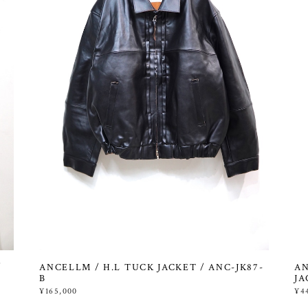
/
ANCELLM / H.L TUCK JACKET / ANC-JK87-
AN
B
JA
¥165,000
¥4