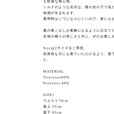
も快適な着心地。
シルクのような光沢は、陽の光の下で花
体感が生まれます。
着用時はシワになりにくいので、旅にも
夏の着こなしが素敵になるように仕立て
生地の織りの美しさと共に、ぜひお愉し
Sizeは2サイズをご用意。
高身長な方にも着ていただけるよう、股下
た。
MATERIAL
Triacetate60%
Polyester 40%
SIZE1
ウエスト70cm
股上 33cm
股下 65cm