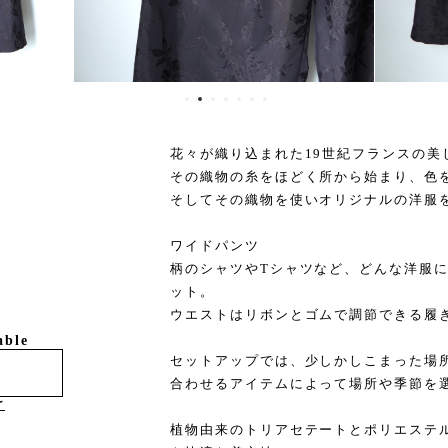
花々が織り込まれた19世紀フランスの美
その織物の糸をほどく所から始まり、色
そしてその織物を使いオリジナルの洋服
ワイドパンツ
柄のシャツやTシャツなど、どんな洋服
ット。
ウエストはリボンとゴムで調節できる履
able
セットアップでは、少しかしこまった場
合わせるアイテムによって場所や季節を
け
植物由来のトリアセテートとポリエステ