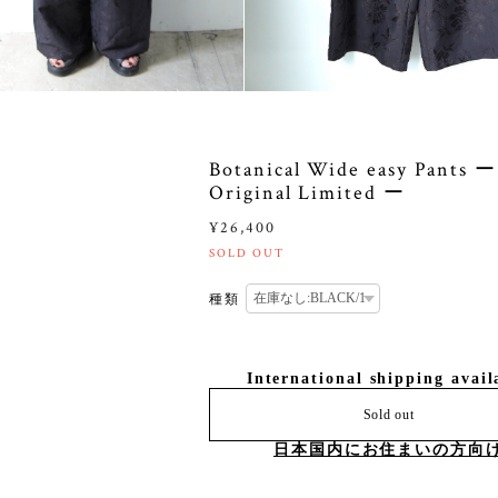
Botanical Wide easy Pants ー
Original Limited ー
¥26,400
SOLD OUT
種類
International shipping avail
Sold out
日本国内にお住まいの方向