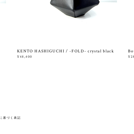
KENTO HASHIGUCHI / -FOLD- crystal black
Bo
¥48,400
¥2
に基づく表記