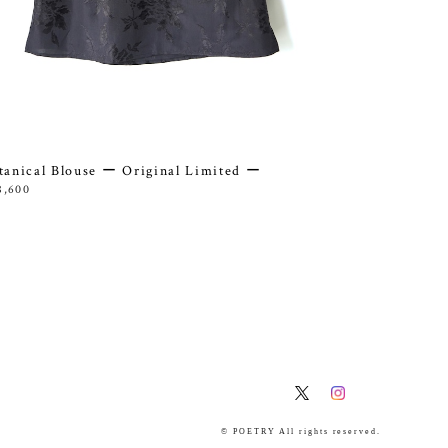
tanical Blouse ー Original Limited ー
8,600
© POETRY All rights reserved.