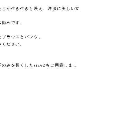
たちが生き生きと映え、洋服に美しい立
お勧めです。
たブラウスとパンツ。
みください。
のみを長くしたsize2もご用意しまし